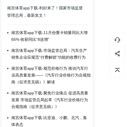
南宫体育app下载-利好来了！国家市场监督
管理总局，最新发文！
南宫体育app下载-11月份重卡销量同比大增
65% 收获同比“8连增”
南宫体育app下载-市场监管总局：汽车生产
销售企业应规范“付费解锁”功能的收费行为
南宫体育app下载-规范价格行为 推动汽车行
业高质量发展——《汽车行业价格行为合规指
南（征求意见稿）》解读
南宫体育app下载-聚焦行业痛点 促进高质量
发展 市场监管总局起草《汽车行业价格行为
合规指南（征求意见稿）》
南宫体育app下载-比亚迪、小鹏、北汽，集
体表态