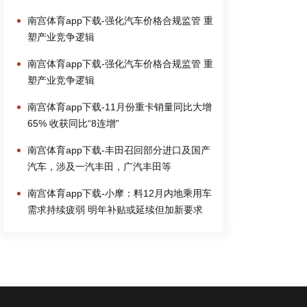
南宫体育app下载-强化汽车价格合规监管 重
塑产业竞争逻辑
南宫体育app下载-强化汽车价格合规监管 重
塑产业竞争逻辑
南宫体育app下载-11月份重卡销量同比大增
65% 收获同比“8连增”
南宫体育app下载-丰田召回部分进口及国产
汽车，涉及一汽丰田，广汽丰田等
南宫体育app下载-小摩：料12月内地乘用车
需求持续疲弱 明年补贴或延续但加新要求