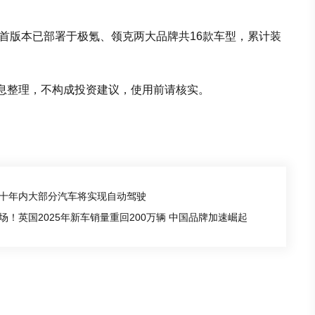
，首版本已部署于极氪、领克两大品牌共16款车型，累计装
息整理，不构成投资建议，使用前请核实。
：十年内大部分汽车将实现自动驾驶
场！英国2025年新车销量重回200万辆 中国品牌加速崛起