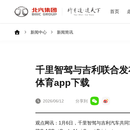
首页
新闻中心
新闻简讯
千里智驾与吉利联合发布
体育app下载
2026/06/12
分享到
观点网讯：1月6日，千里智驾与吉利汽车共