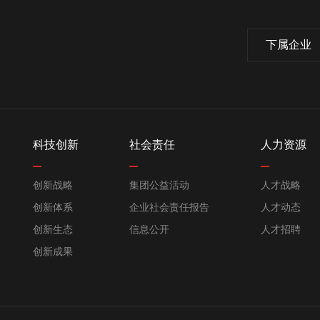
下属企业
科技创新
社会责任
人力资源
创新战略
集团公益活动
人才战略
创新体系
企业社会责任报告
人才动态
创新生态
信息公开
人才招聘
创新成果