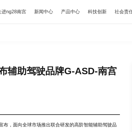
走进ng28南宫
新闻中心
产品中心
科技创新
社会责
辅助驾驶品牌G-ASD-南宫
同宣布，面向全球市场推出联合研发的高阶智能辅助驾驶品